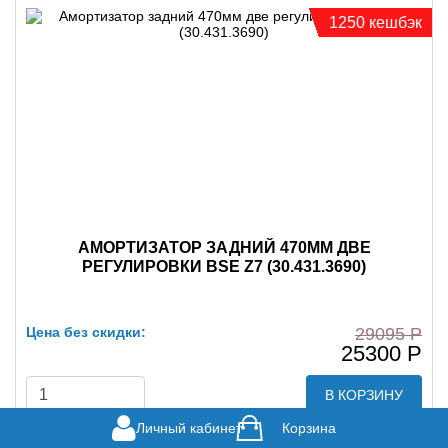
1250 кешбэк
АМОРТИЗАТОР ЗАДНИЙ 470ММ ДВЕ
РЕГУЛИРОВКИ BSE Z7 (30.431.3690)
Цена без скидки:
29095 Р
25300 Р
В КОРЗИНУ
Личный кабинет
Корзина
Купить в кредит