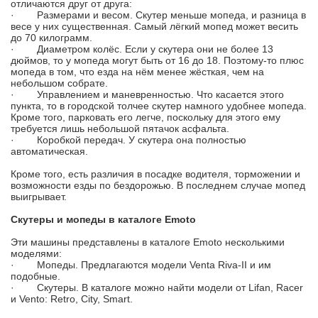
отличаются друг от друга:
· Размерами и весом. Скутер меньше мопеда, и разница в
весе у них существенная. Самый лёгкий мопед может весить
до 70 килограмм.
· Диаметром колёс. Если у скутера они не более 13
дюймов, то у мопеда могут быть от 16 до 18. Поэтому-то плюс
мопеда в том, что езда на нём менее жёсткая, чем на
небольшом собрате.
· Управлением и маневренностью. Что касается этого
пункта, то в городской толчее скутер намного удобнее мопеда.
Кроме того, парковать его легче, поскольку для этого ему
требуется лишь небольшой пятачок асфальта.
· Коробкой передач. У скутера она полностью
автоматическая.
Кроме того, есть различия в посадке водителя, торможении и
возможности езды по бездорожью. В последнем случае мопед
выигрывает.
Ск
утеры и мопеды в каталоге Emoto
Эти машины представлены в каталоге Emoto несколькими
моделями:
· Мопеды. Предлагаются модели Venta Riva-II и им
подобные.
· Скутеры. В каталоге можно найти модели от Lifan, Racer
и Vento: Retro, City, Smart.