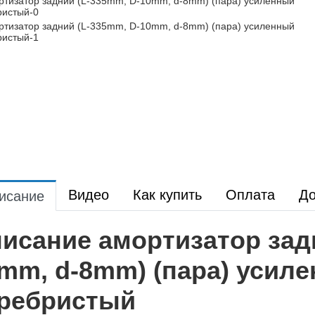
Видео
Как купить
Оплата
До
исание
исание амортизатор зад
mm, d-8mm) (пара) усил
ребристый