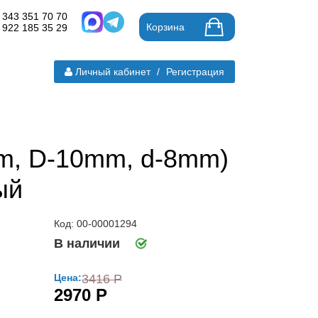
 343 351 70 70
Корзина
 922 185 35 29
Личный кабинет
/
Регистрация
m, D-10mm, d-8mm)
ый
Код: 00-00001294
В наличии
Цена:
3416 Р
2970 Р