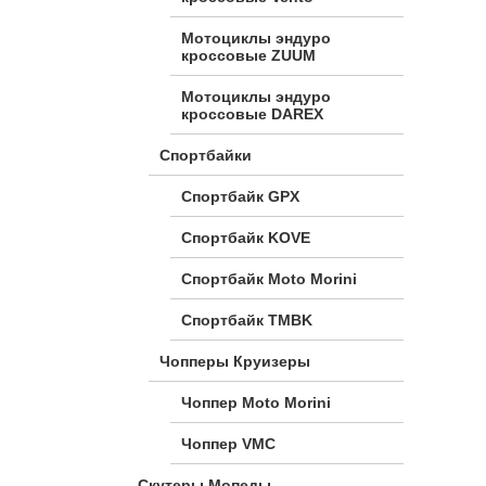
Мотоциклы эндуро
кроссовые ZUUM
Мотоциклы эндуро
кроссовые DAREX
Спортбайки
Спортбайк GPX
Спортбайк KOVE
Спортбайк Moto Morini
Спортбайк TMBK
Чопперы Круизеры
Чоппер Moto Morini
Чоппер VMC
Скутеры Мопеды