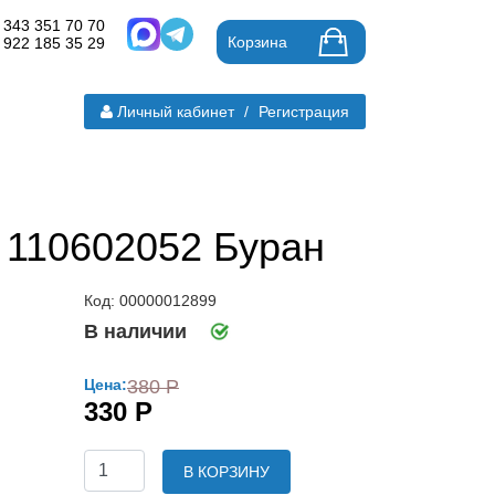
 343 351 70 70
Корзина
 922 185 35 29
Личный кабинет
/
Регистрация
а 110602052 Буран
Код: 00000012899
В наличии
Цена:
380 Р
330 Р
В КОРЗИНУ