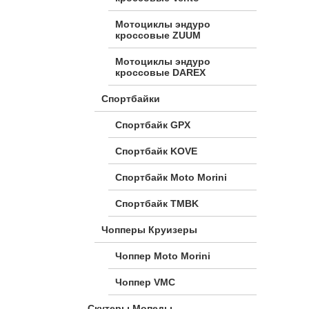
Мотоциклы эндуро
кроссовые ZUUM
Мотоциклы эндуро
кроссовые DAREX
Спортбайки
Спортбайк GPX
Спортбайк KOVE
Спортбайк Moto Morini
Спортбайк TMBK
Чопперы Круизеры
Чоппер Moto Morini
Чоппер VMC
Скутеры Мопеды