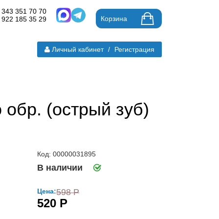
 343 351 70 70
Корзина
 922 185 35 29
Личный кабинет
/
Регистрация
 обр. (острый зуб)
Код: 00000031895
В наличии
Цена:
598 Р
520 Р