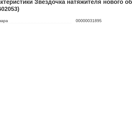
ктеристики Звездочка натяжителя нового об
602053)
вара
00000031895