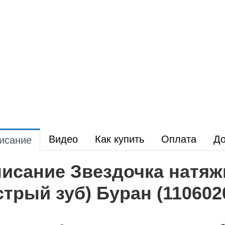
Видео
Как купить
Оплата
До
исание
исание Звездочка натяж
стрый зуб) Буран (110602