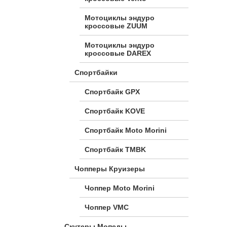
Мотоциклы эндуро
кроссовые ZUUM
Мотоциклы эндуро
кроссовые DAREX
Спортбайки
Спортбайк GPX
Спортбайк KOVE
Спортбайк Moto Morini
Спортбайк TMBK
Чопперы Круизеры
Чоппер Moto Morini
Чоппер VMC
Скутеры Мопеды