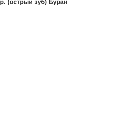
р. (острый зуб) Буран