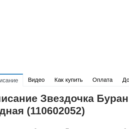
Видео
Как купить
Оплата
До
исание
исание Звездочка Буран 
дная (110602052)