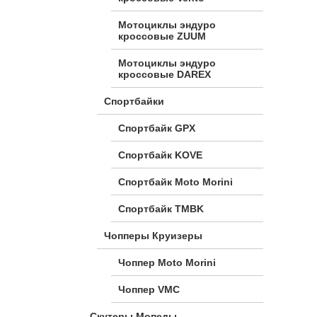
Мотоциклы эндуро
кроссовые ZUUM
Мотоциклы эндуро
кроссовые DAREX
Спортбайки
Спортбайк GPX
Спортбайк KOVE
Спортбайк Moto Morini
Спортбайк TMBK
Чопперы Круизеры
Чоппер Moto Morini
Чоппер VMC
Скутеры Мопеды