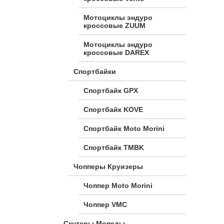
Мотоциклы эндуро
кроссовые ZUUM
Мотоциклы эндуро
кроссовые DAREX
Спортбайки
Спортбайк GPX
Спортбайк KOVE
Спортбайк Moto Morini
Спортбайк TMBK
Чопперы Круизеры
Чоппер Moto Morini
Чоппер VMC
Скутеры Мопеды