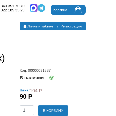
 343 351 70 70
Корзина
 922 185 35 29
Личный кабинет
/
Регистрация
к)
Код: 00000031887
В наличии
Цена:
104 Р
90 Р
В КОРЗИНУ