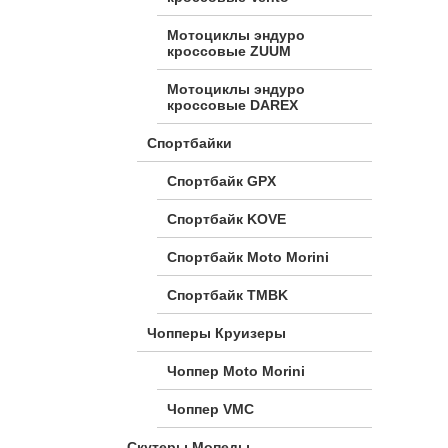
Мотоциклы эндуро
кроссовые ZUUM
Мотоциклы эндуро
кроссовые DAREX
Спортбайки
Спортбайк GPX
Спортбайк KOVE
Спортбайк Moto Morini
Спортбайк TMBK
Чопперы Круизеры
Чоппер Moto Morini
Чоппер VMC
Скутеры Мопеды