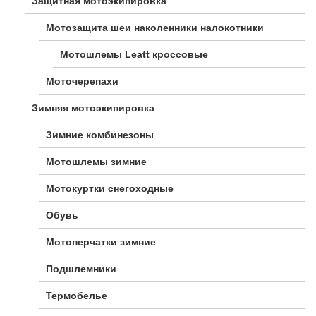
Защитная мотоэкипировка
Мотозащита шеи наколенники налокотники
Мотошлемы Leatt кроссовые
Моточерепахи
Зимняя мотоэкипировка
Зимние комбинезоны
Мотошлемы зимние
Мотокуртки снегоходные
Обувь
Мотоперчатки зимние
Подшлемники
Термобелье