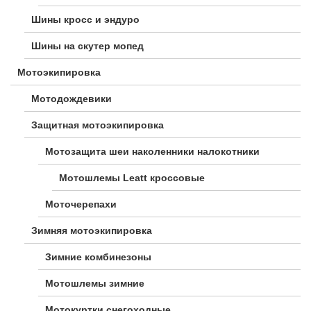
Шины кросс и эндуро
Шины на скутер мопед
Мотоэкипировка
Мотодождевики
Защитная мотоэкипировка
Мотозащита шеи наколенники налокотники
Мотошлемы Leatt кроссовые
Моточерепахи
Зимняя мотоэкипировка
Зимние комбинезоны
Мотошлемы зимние
Мотокуртки снегоходные