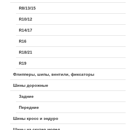
R8/13/15
R10/12
R14/17
R16
R18/21
R19
Флипперы, шипы, вентили, фиксаторы
Шины дорожные
Задние
Передние
Шины кросс и эндуро
Шины на скутер мопед