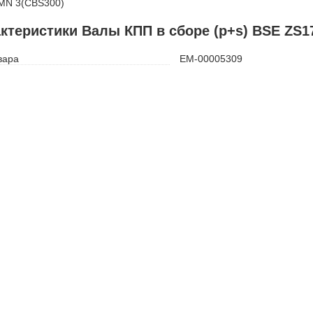
MN 3(CBS300)
ктеристики Валы КПП в сборе (p+s) BSE ZS1
вара
ЕМ-00005309