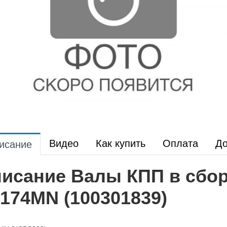
Видео
Как купить
Оплата
До
исание
исание Валы КПП в сбор
174MN (100301839)