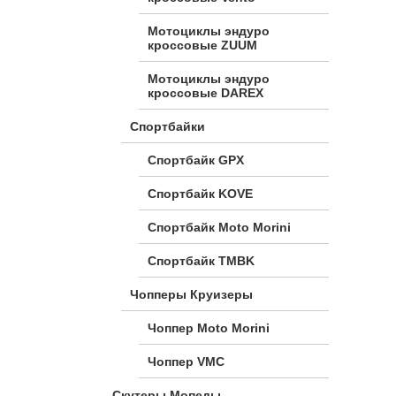
Мотоциклы эндуро
кроссовые ZUUM
Мотоциклы эндуро
кроссовые DAREX
Спортбайки
Спортбайк GPX
Спортбайк KOVE
Спортбайк Moto Morini
Спортбайк TMBK
Чопперы Круизеры
Чоппер Moto Morini
Чоппер VMC
Скутеры Мопеды