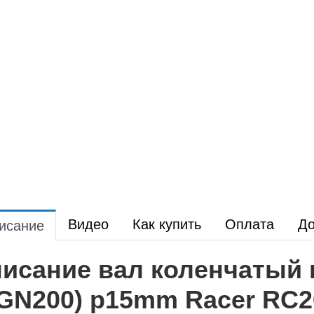
Видео
Как купить
Оплата
До
исание
исание вал коленчатый 
GN200) p15mm Racer RC2