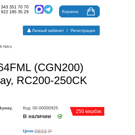
 343 351 70 70
Корзина
 922 185 35 29
Личный кабинет
/
Регистрация
 Nitro
164FML (CGN200)
ay, RC200-250CK
Код: 00-00000925
250 кешбэк
В наличии
Цена:
9833 Р