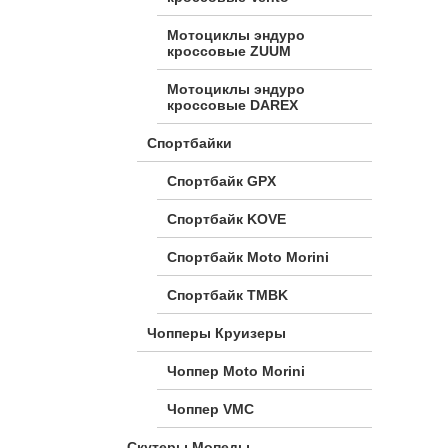
Мотоциклы эндуро
кроссовые ZUUM
Мотоциклы эндуро
кроссовые DAREX
Спортбайки
Спортбайк GPX
Спортбайк KOVE
Спортбайк Moto Morini
Спортбайк TMBK
Чопперы Круизеры
Чоппер Moto Morini
Чоппер VMC
Скутеры Мопеды