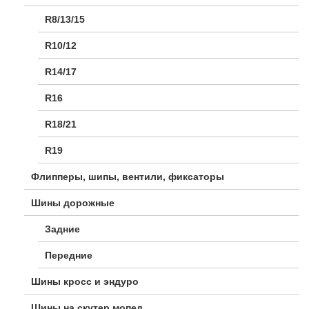
R8/13/15
R10/12
R14/17
R16
R18/21
R19
Флипперы, шипы, вентили, фиксаторы
Шины дорожные
Задние
Передние
Шины кросс и эндуро
Шины на скутер мопед