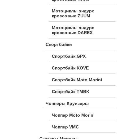
Мотоциклы эндуро
кроссовые ZUUM
Мотоциклы эндуро
кроссовые DAREX
Спортбайки
Спортбайк GPX
Спортбайк KOVE
Спортбайк Moto Morini
Спортбайк TMBK
Чопперы Круизеры
Чоппер Moto Morini
Чоппер VMC
Скутеры Мопеды