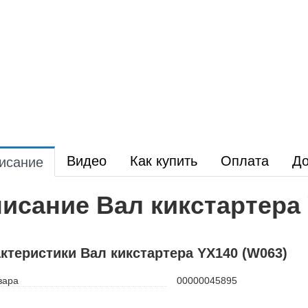
Видео
Как купить
Оплата
До
исание
исание Вал кикстартера 
ктеристики Вал кикстартера YX140 (W063)
вара
00000045895