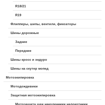
R18/21
R19
Флипперы, шипы, вентили, фиксаторы
Шины дорожные
Задние
Передние
Шины кросс и эндуро
Шины на скутер мопед
Мотоэкипировка
Мотодождевики
Защитная мотоэкипировка
Мотозащита шеи наколенники налокотники