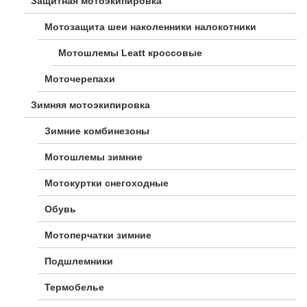
Защитная мотоэкипировка
Мотозащита шеи наколенники налокотники
Мотошлемы Leatt кроссовые
Моточерепахи
Зимняя мотоэкипировка
Зимние комбинезоны
Мотошлемы зимние
Мотокуртки снегоходные
Обувь
Мотоперчатки зимние
Подшлемники
Термобелье