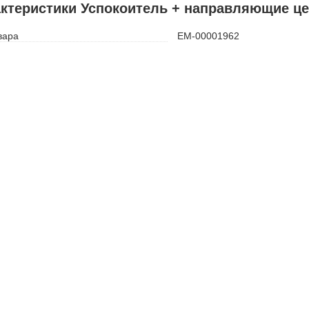
ктеристики Успокоитель + направляющие ц
вара
ЕМ-00001962