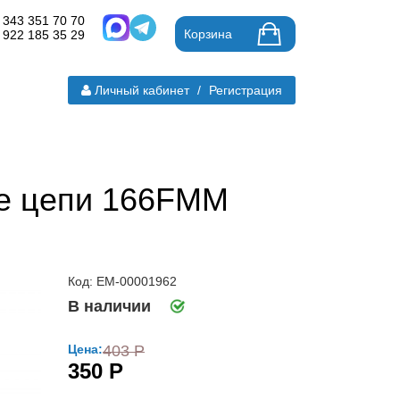
 343 351 70 70
Корзина
 922 185 35 29
Личный кабинет
/
Регистрация
е цепи 166FMM
Код: ЕМ-00001962
В наличии
Цена:
403 Р
350 Р