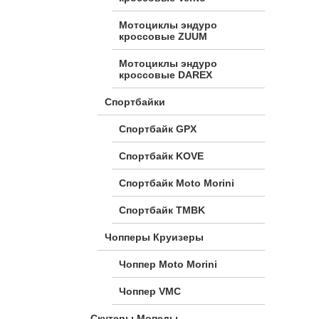
Мотоциклы эндуро
кроссовые ZUUM
Мотоциклы эндуро
кроссовые DAREX
Спортбайки
Спортбайк GPX
Спортбайк KOVE
Спортбайк Moto Morini
Спортбайк TMBK
Чопперы Круизеры
Чоппер Moto Morini
Чоппер VMC
Скутеры Мопеды