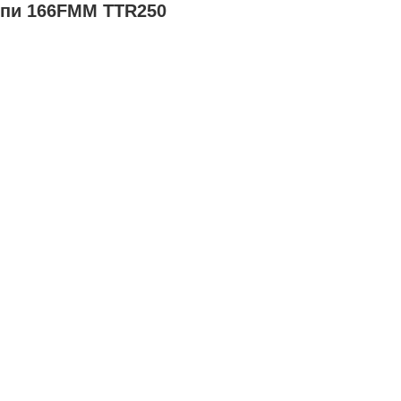
епи 166FMM TTR250