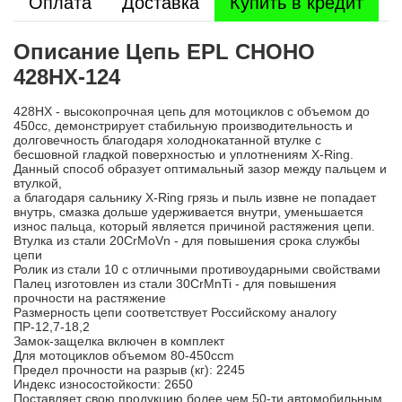
Оплата
Доставка
Купить в кредит
Описание Цепь EPL CHOHO
428HX-124
428HX - высокопрочная цепь для мотоциклов с объемом до
450сс, демонстрирует стабильную производительность и
долговечность благодаря холоднокатанной втулке с
бесшовной гладкой поверхностью и уплотнениям X-Ring.
Данный способ образует оптимальный зазор между пальцем и
втулкой,
а благодаря сальнику X-Ring грязь и пыль извне не попадает
внутрь, смазка дольше удерживается внутри, уменьшается
износ пальца, который является причиной растяжения цепи.
Втулка из стали 20CrMoVn - для повышения срока службы
цепи
Ролик из стали 10 с отличными противоударными свойствами
Палец изготовлен из стали 30CrMnTi - для повышения
прочности на растяжение
Размерность цепи соответствует Российскому аналогу
ПР-12,7-18,2
Замок-защелка включен в комплект
Для мотоциклов объемом 80-450ccm
Предел прочности на разрыв (кг): 2245
Индекс износостойкости: 2650
Поставляет свою продукцию более чем 50-ти автомобильным