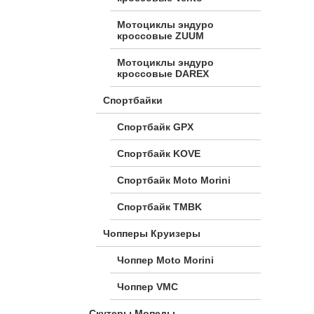
Мотоциклы эндуро
кроссовые ZUUM
Мотоциклы эндуро
кроссовые DAREX
Спортбайки
Спортбайк GPX
Спортбайк KOVE
Спортбайк Moto Morini
Спортбайк TMBK
Чопперы Круизеры
Чоппер Moto Morini
Чоппер VMC
Скутеры Мопеды