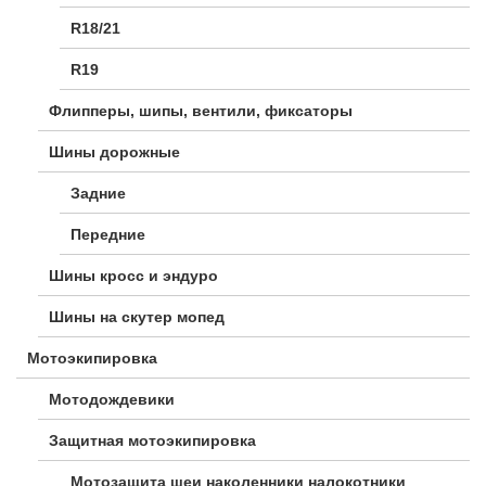
R18/21
R19
Флипперы, шипы, вентили, фиксаторы
Шины дорожные
Задние
Передние
Шины кросс и эндуро
Шины на скутер мопед
Мотоэкипировка
Мотодождевики
Защитная мотоэкипировка
Мотозащита шеи наколенники налокотники