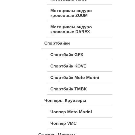
Мотоциклы эндуро
кроссовые ZUUM
Мотоциклы эндуро
кроссовые DAREX
Спортбайки
Спортбайк GPX
Спортбайк KOVE
Спортбайк Moto Morini
Спортбайк TMBK
Чопперы Круизеры
Чоппер Moto Morini
Чоппер VMC
Скутеры Мопеды