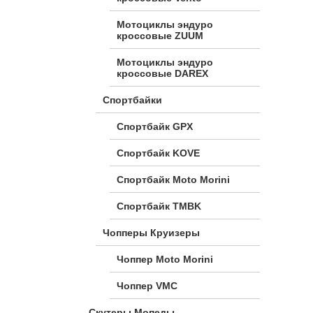
Мотоциклы эндуро
кроссовые ZUUM
Мотоциклы эндуро
кроссовые DAREX
Спортбайки
Спортбайк GPX
Спортбайк KOVE
Спортбайк Moto Morini
Спортбайк TMBK
Чопперы Круизеры
Чоппер Moto Morini
Чоппер VMC
Скутеры Мопеды