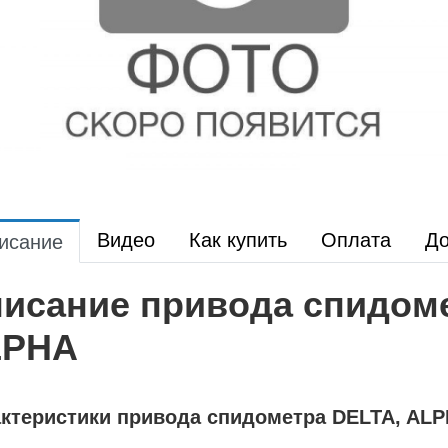
Видео
Как купить
Оплата
До
исание
исание привода спидоме
LPHA
ктеристики привода спидометра DELTA, AL