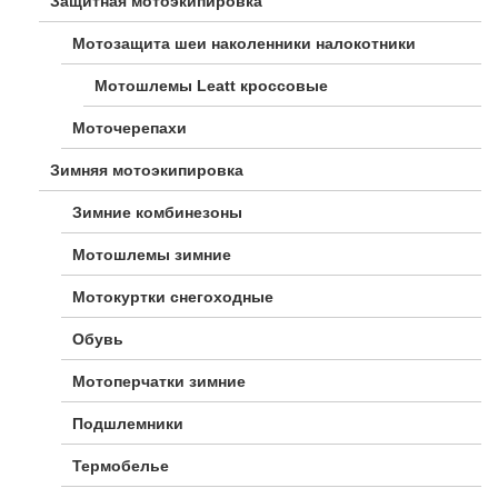
Защитная мотоэкипировка
Мотозащита шеи наколенники налокотники
Мотошлемы Leatt кроссовые
Моточерепахи
Зимняя мотоэкипировка
Зимние комбинезоны
Мотошлемы зимние
Мотокуртки снегоходные
Обувь
Мотоперчатки зимние
Подшлемники
Термобелье