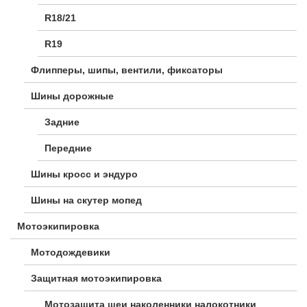
R18/21
R19
Флипперы, шипы, вентили, фиксаторы
Шины дорожные
Задние
Передние
Шины кросс и эндуро
Шины на скутер мопед
Мотоэкипировка
Мотодождевики
Защитная мотоэкипировка
Мотозащита шеи наколенники налокотники