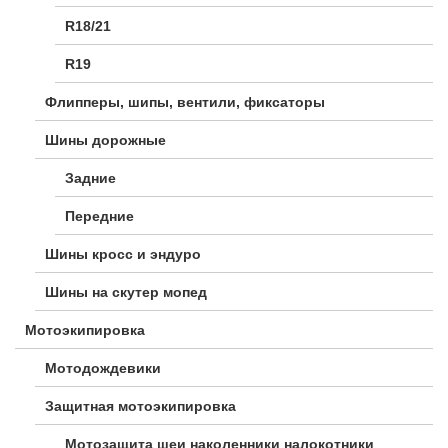
R18/21
R19
Флипперы, шипы, вентили, фиксаторы
Шины дорожные
Задние
Передние
Шины кросс и эндуро
Шины на скутер мопед
Мотоэкипировка
Мотодождевики
Защитная мотоэкипировка
Мотозащита шеи наколенники налокотники