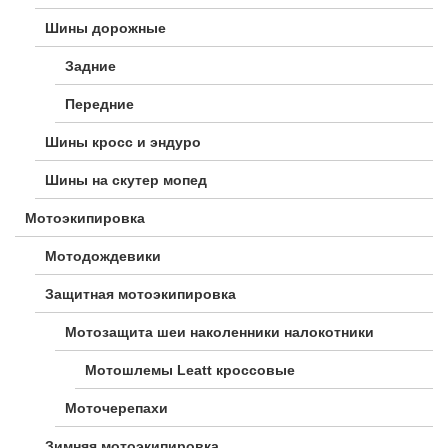
Шины дорожные
Задние
Передние
Шины кросс и эндуро
Шины на скутер мопед
Мотоэкипировка
Мотодождевики
Защитная мотоэкипировка
Мотозащита шеи наколенники налокотники
Мотошлемы Leatt кроссовые
Моточерепахи
Зимняя мотоэкипировка