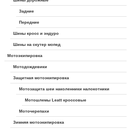
Шины дорожные
Задние
Передние
Шины кросс и эндуро
Шины на скутер мопед
Мотоэкипировка
Мотодождевики
Защитная мотоэкипировка
Мотозащита шеи наколенники налокотники
Мотошлемы Leatt кроссовые
Моточерепахи
Зимняя мотоэкипировка