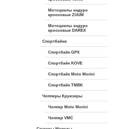
Мотоциклы эндуро
кроссовые ZUUM
Мотоциклы эндуро
кроссовые DAREX
Спортбайки
Спортбайк GPX
Спортбайк KOVE
Спортбайк Moto Morini
Спортбайк TMBK
Чопперы Круизеры
Чоппер Moto Morini
Чоппер VMC
Скутеры Мопеды