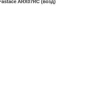
astace ARX07RC (возд)