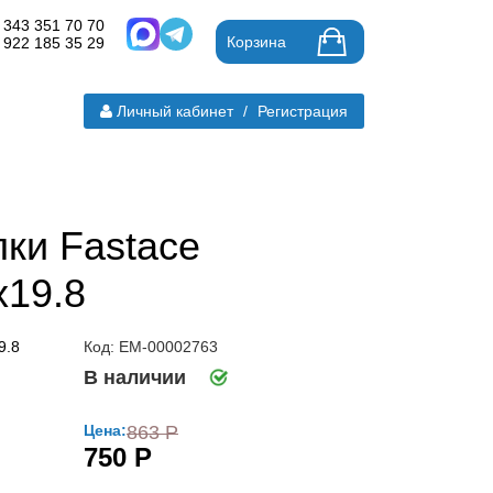
 343 351 70 70
Корзина
 922 185 35 29
Личный кабинет
/
Регистрация
ки Fastace
x19.8
Код: ЕМ-00002763
В наличии
Цена:
863 Р
750 Р