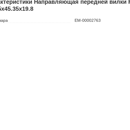
ктеристики Направляющая передней вилки F
5x45.35x19.8
вара
ЕМ-00002763