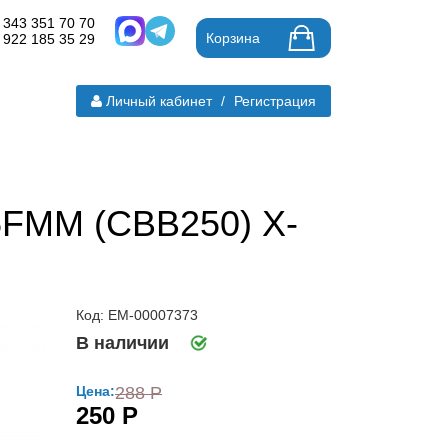
 343 351 70 70
Корзина
 922 185 35 29
Личный кабинет
/
Регистрация
5FMM (CBB250) X-
Код: ЕМ-00007373
В наличии
Цена:
288 Р
250 Р