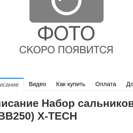
Видео
Как купить
Оплата
До
исание
исание Набор сальнико
BB250) X-TECH