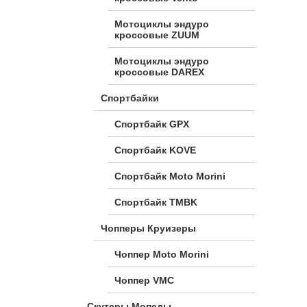
Мотоциклы эндуро
кроссовые ZUUM
Мотоциклы эндуро
кроссовые DAREX
Спортбайки
Спортбайк GPX
Спортбайк KOVE
Спортбайк Moto Morini
Спортбайк TMBK
Чопперы Круизеры
Чоппер Moto Morini
Чоппер VMC
Скутеры Мопеды