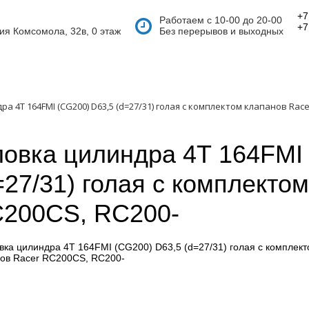
+7
Работаем с 10-00 до 20-00
+7
тия Комсомола, 32в, 0 этаж
Без перерывов и выходных
ра 4Т 164FMI (CG200) D63,5 (d=27/31) голая с комплектом клапанов Race
ловка цилиндра 4Т 164FMI
=27/31) голая с комплекто
200CS, RC200-