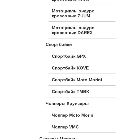
Мотоциклы эндуро
кроссовые ZUUM
Мотоциклы эндуро
кроссовые DAREX
Спортбайки
Спортбайк GPX
Спортбайк KOVE
Спортбайк Moto Morini
Спортбайк TMBK
Чопперы Круизеры
Чоппер Moto Morini
Чоппер VMC
Скутеры Мопеды