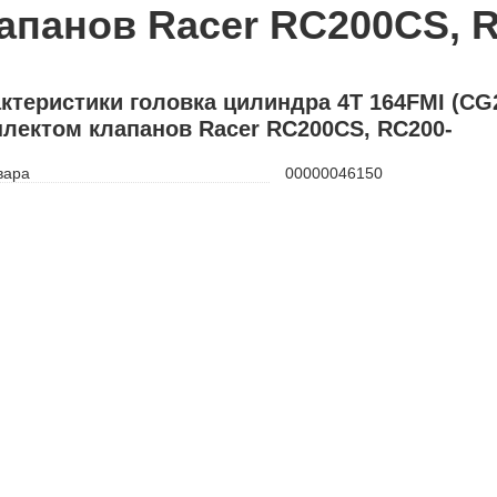
апанов Racer RC200CS, 
ктеристики головка цилиндра 4Т 164FMI (CG20
лектом клапанов Racer RC200CS, RC200-
вара
00000046150