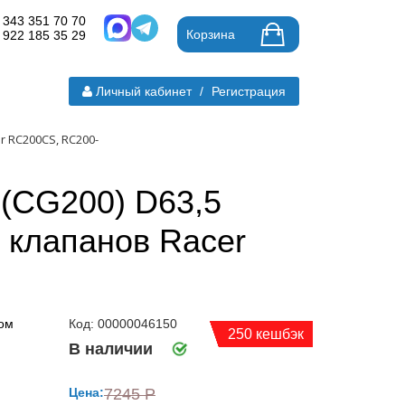
 343 351 70 70
Корзина
 922 185 35 29
Личный кабинет
/
Регистрация
r RC200CS, RC200-
 (CG200) D63,5
м клапанов Racer
Код: 00000046150
250 кешбэк
В наличии
Цена:
7245 Р