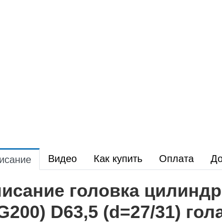
Видео
Как купить
Оплата
До
исание
исание головка цилиндр
G200) D63,5 (d=27/31) го