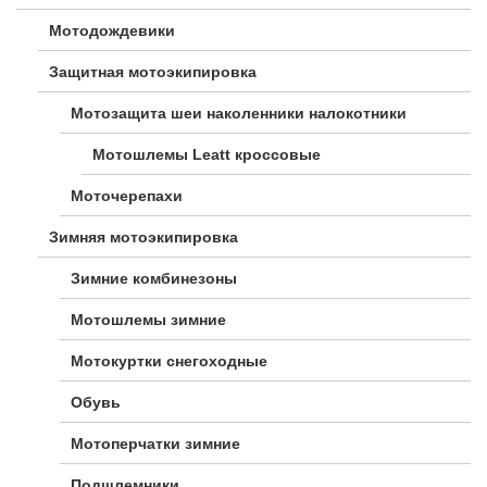
Мотодождевики
Защитная мотоэкипировка
Мотозащита шеи наколенники налокотники
Мотошлемы Leatt кроссовые
Моточерепахи
Зимняя мотоэкипировка
Зимние комбинезоны
Мотошлемы зимние
Мотокуртки снегоходные
Обувь
Мотоперчатки зимние
Подшлемники