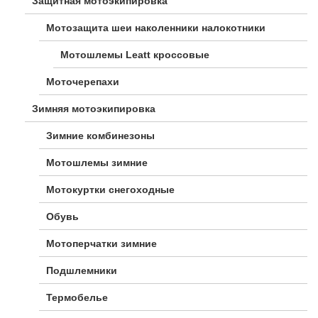
Защитная мотоэкипировка
Мотозащита шеи наколенники налокотники
Мотошлемы Leatt кроссовые
Моточерепахи
Зимняя мотоэкипировка
Зимние комбинезоны
Мотошлемы зимние
Мотокуртки снегоходные
Обувь
Мотоперчатки зимние
Подшлемники
Термобелье