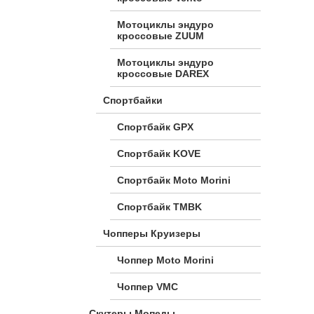
Мотоциклы эндуро
кроссовые ZUUM
Мотоциклы эндуро
кроссовые DAREX
Спортбайки
Спортбайк GPX
Спортбайк KOVE
Спортбайк Moto Morini
Спортбайк TMBK
Чопперы Круизеры
Чоппер Moto Morini
Чоппер VMC
Скутеры Мопеды