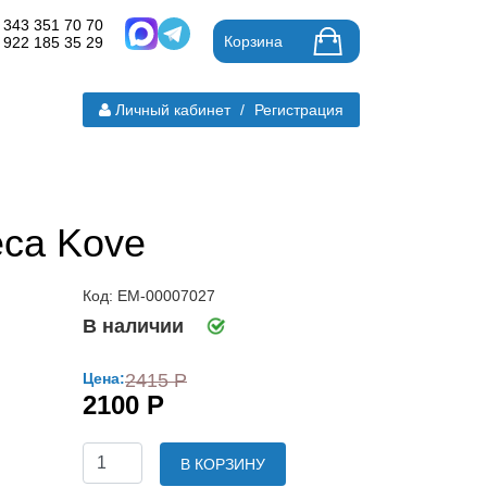
 343 351 70 70
Корзина
 922 185 35 29
Личный кабинет
/
Регистрация
еса Kove
Код: ЕМ-00007027
В наличии
Цена:
2415 Р
2100 Р
В КОРЗИНУ