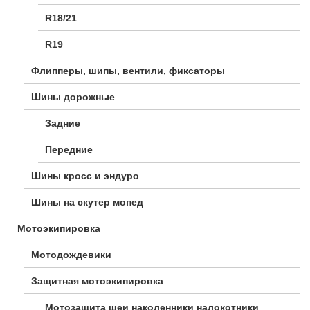
R18/21
R19
Флипперы, шипы, вентили, фиксаторы
Шины дорожные
Задние
Передние
Шины кросс и эндуро
Шины на скутер мопед
Мотоэкипировка
Мотодождевики
Защитная мотоэкипировка
Мотозащита шеи наколенники налокотники