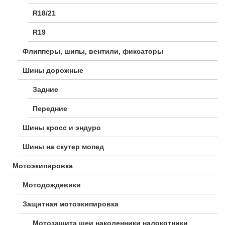
R18/21
R19
Флипперы, шипы, вентили, фиксаторы
Шины дорожные
Задние
Передние
Шины кросс и эндуро
Шины на скутер мопед
Мотоэкипировка
Мотодождевики
Защитная мотоэкипировка
Мотозащита шеи наколенники налокотники