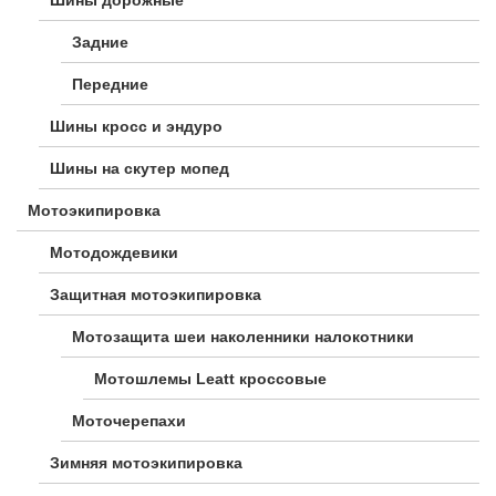
Шины дорожные
Задние
Передние
Шины кросс и эндуро
Шины на скутер мопед
Мотоэкипировка
Мотодождевики
Защитная мотоэкипировка
Мотозащита шеи наколенники налокотники
Мотошлемы Leatt кроссовые
Моточерепахи
Зимняя мотоэкипировка