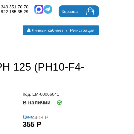
 343 351 70 70
Корзина
 922 185 35 29
Личный кабинет
/
Регистрация
PH 125 (PH10-F4-
Код: ЕМ-00006041
В наличии
Цена:
408 Р
355 Р