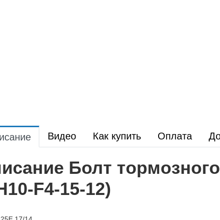
Видео
Как купить
Оплата
До
исание
исание Болт тормозного
H10-F4-15-12)
25E 17/14