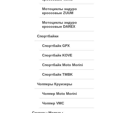
Мотоциклы эндуро
кроссовые ZUUM
Мотоциклы эндуро
кроссовые DAREX
Спортбайки
Спортбайк GPX
Спортбайк KOVE
Спортбайк Moto Morini
Спортбайк TMBK
Чопперы Круизеры
Чоппер Moto Morini
Чоппер VMC
Скутеры Мопеды