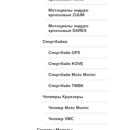
Мотоциклы эндуро
кроссовые ZUUM
Мотоциклы эндуро
кроссовые DAREX
Спортбайки
Спортбайк GPX
Спортбайк KOVE
Спортбайк Moto Morini
Спортбайк TMBK
Чопперы Круизеры
Чоппер Moto Morini
Чоппер VMC
Скутеры Мопеды