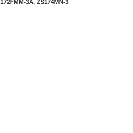
S172FMM-3A, ZS174MN-3