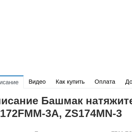
Видео
Как купить
Оплата
До
исание
исание Башмак натяжит
172FMM-3A, ZS174MN-3