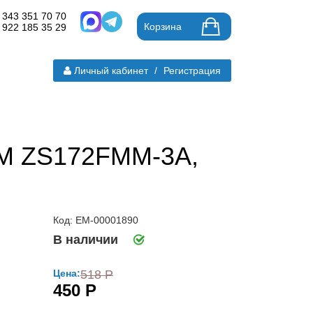
 343 351 70 70
Корзина
 922 185 35 29
Личный кабинет
/
Регистрация
РМ ZS172FMM-3A,
Код: ЕМ-00001890
В наличии
Цена:
518 Р
450 Р