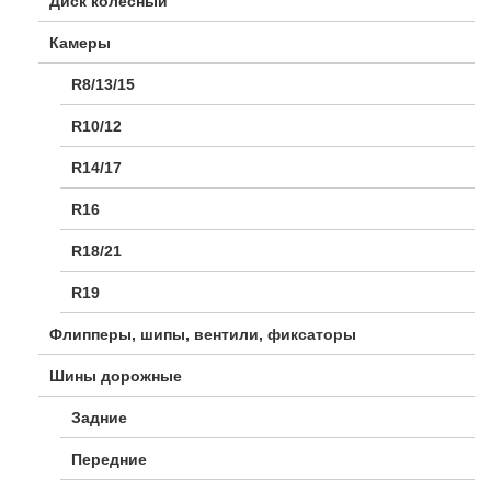
Диск колесный
Камеры
R8/13/15
R10/12
R14/17
R16
R18/21
R19
Флипперы, шипы, вентили, фиксаторы
Шины дорожные
Задние
Передние