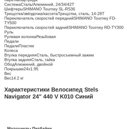
СистемаСталь/Алюминий, 24/34/42Т
ШифтерыSHIMANO Tourney SL-RS36
Трещотка/звёздочка/кассетаТрещотка, сталь, 14-28Т
Переключатель скоростей переднийSHIMANO Tourney FD-
TY500
Переключатель скоростей заднийSHIMANO Tourney RD-TY300
Руль
Рулевая колонкаРезьбовая
Педали
ПедалиПластик
Колеса
Втулка передняяСталь, быстросъемный зажим
Втулка задняяСталь, гайка
ОбодАлюминий, двойной
Покрышки24x1.95
Вес
Вес14.2 кг
Характеристики Велосипед Stels
Navigator 24" 440 V K010 Синий
Мотоциклы Питбайки