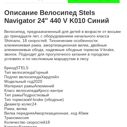
Описание Велосипед Stels
Navigator 24" 440 V K010 Синий
Велосипед, предназначенный для детей в возрасте от восьми
до тринадцати лет, с оборудованием начального класса
Shimano, 18 скоростей. Технические особенности:
алюминиевая рама, амортизационная вилка, двойные
алюминиевые обода, надежные ободные тормоза V-brake,
звонок. Подходит для прогулочного катания в городских
условиях и по несложным маршрутам в лесу.
БрендSTELS
Тип велосипедаГорный
Подтип велосипедаХардтейл
Модельный год2020
Материал рамыАлюминий
Класс велосипедаКросс-кантри
Тип рамыПодростковый
Тип тормозовV-brake (ободные)
Диаметр колес24
Рама, вилка
Вилка передняяАмортизационная, ход 40мм
Трансмиссия
Количество скоростей18
КареткаКартридж