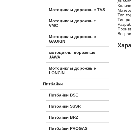
Диамет
Количе
Мотоциклы дорожные TVS
Матер
Тип то
Тип ра
Мотоциклы дорожные
Разраб
VMC
Произв
Возраст
Мотоциклы дорожные
GAOKIN
Хар
мотоциклы дорожные
JAWA
Мотоциклы дорожные
LONCIN
Питбайки
Питбайки BSE
Питбайки SSSR
Питбайки BRZ
Питбайки PROGASI