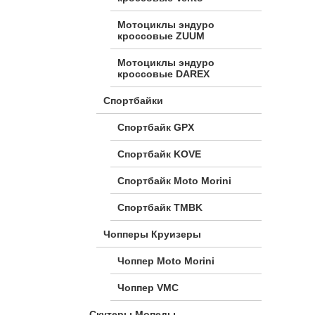
Мотоциклы эндуро
кроссовые ZUUM
Мотоциклы эндуро
кроссовые DAREX
Спортбайки
Спортбайк GPX
Спортбайк KOVE
Спортбайк Moto Morini
Спортбайк TMBK
Чопперы Круизеры
Чоппер Moto Morini
Чоппер VMC
Скутеры Мопеды