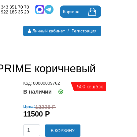
 343 351 70 70
Корзина
 922 185 35 29
Личный кабинет
/
Регистрация
PRIME коричневый
Код: 00000009762
500 кешбэк
В наличии
Цена:
13225 Р
11500 Р
В КОРЗИНУ