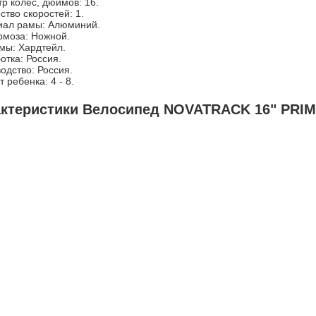
р колёс, дюймов: 16.
ство скоростей: 1.
иал рамы: Алюминий.
рмоза: Ножной.
мы: Хардтейл.
отка: Россия.
одство: Россия.
 ребенка: 4 - 8.
актеристики Велосипед NOVATRACK 16" PRI