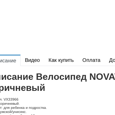
Видео
Как купить
Оплата
До
исание
исание Велосипед NOVA
ричневый
л: VX33966
Коричневый.
т: для ребенка и подростка.
ужской/унисекс.