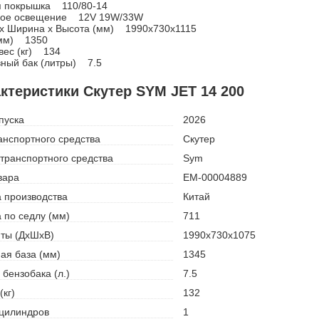
я покрышка 110/80-14
ное освещение 12V 19W/33W
x Ширина x Высота (мм) 1990x730x1115
(мм) 1350
вес (кг) 134
ный бак (литры) 7.5
ктеристики Скутер SYM JET 14 200
пуска
2026
анспортного средства
Скутер
транспортного средства
Sym
вара
ЕМ-00004889
 производства
Китай
 по седлу (мм)
711
ты (ДхШхВ)
1990х730х1075
ая база (мм)
1345
бензобака (л.)
7.5
(кг)
132
цилиндров
1