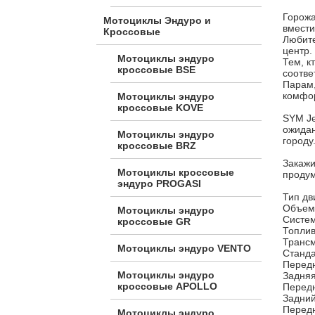
Горожа
Мотоциклы Эндуро и
вмести
Кроссовые
Любите
центр.
Мотоциклы эндуро
Тем, к
кроссовые BSE
соотве
Парам,
комфор
Мотоциклы эндуро
кроссовые KOVE
SYM Je
ожидан
Мотоциклы эндуро
городу
кроссовые BRZ
Закажи
Мотоциклы кроссовые
продум
эндуро PROGASI
Тип дв
Объем
Мотоциклы эндуро
Систе
кроссовые GR
Топлив
Транс
Мотоциклы эндуро VENTO
Станд
Перед
Мотоциклы эндуро
Задня
кроссовые APOLLO
Перед
Задни
Перед
Мотоциклы эндуро