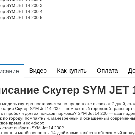
Видео
Как купить
Оплата
До
исание
исание Скутер SYM JET 
 модель скутера поставляется по предоплате в срок от 7 дней, ст
ктации Скутер SYM Jet 14 200 — компактный городской транспор
 от пробок и долгих поисков парковки? SYM Jet 14 200 — ваш на
к по городу! Компактный, манёвренный и оснащённый современными
своё время и комфорт.
 стоит выбрать SYM Jet 14 200?
тность и манёвренность. 14‑дюймовые колёса и обтекаемый корпус