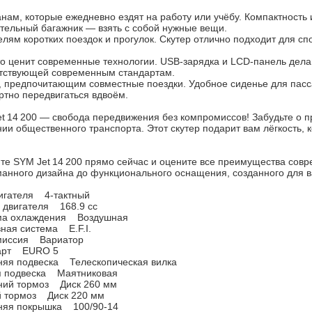
нам, которые ежедневно ездят на работу или учёбу. Компактность 
тельный багажник — взять с собой нужные вещи.
лям коротких поездок и прогулок. Скутер отлично подходит для сп
то ценит современные технологии. USB‑зарядка и LCD‑панель дел
тствующей современным стандартам.
 предпочитающим совместные поездки. Удобное сиденье для пасс
тно передвигаться вдвоём.
t 14 200 — свобода передвижения без компромиссов! Забудьте о пр
ии общественного транспорта. Этот скутер подарит вам лёгкость, 
.
те SYM Jet 14 200 прямо сейчас и оцените все преимущества совре
анного дизайна до функционального оснащения, созданного для в
игателя 4-тактный
 двигателя 168.9 cc
ма охлаждения Воздушная
ная система E.F.I.
миссия Вариатор
арт EURO 5
няя подвеска Телескопическая вилка
я подвеска Маятниковая
ний тормоз Диск 260 мм
й тормоз Диск 220 мм
няя покрышка 100/90-14