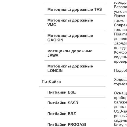
городс
Безопа
Мотоциклы дорожные TVS
услови
Яркая 
Мотоциклы дорожные
также 
VMC
Соврем
топлив
Практи
Мотоциклы дорожные
до шле
GAOKIN
Зарядк
поездк
мотоциклы дорожные
Комфор
JAWA
сидень
провер
Мотоциклы дорожные
Подроб
LONCIN
Ходова
Питбайки
тормоз
Питбайки BSE
Оснащ
прибор
багажн
Питбайки SSSR
дополн
USB‑за
Питбайки BRZ
ровный
сидень
Питбайки PROGASI
Кому п