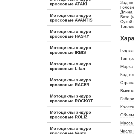
Задня
кроссовые ATAKI
Голов
Длина 
Мотоциклы эндуро
База 
кроссовые AVANTIS
Сухой 
Топлив
Мотоциклы эндуро
кроссовые HASKY
Хара
Мотоциклы эндуро
Год вы
кроссовые IRBIS
Тип тр
Мотоциклы эндуро
Марка 
кроссовые Lifan
Код то
Мотоциклы эндуро
Страна
кроссовые RACER
Высота
Мотоциклы эндуро
Габари
кроссовые ROCKOT
Колесн
Мотоциклы эндуро
Объем 
кроссовые ROLIZ
Масса 
Мотоциклы эндуро
Число 
кроссовые Vento