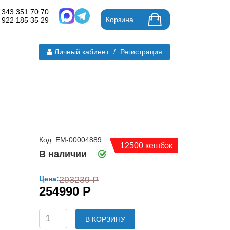
 343 351 70 70
Корзина
 922 185 35 29
Личный кабинет
/
Регистрация
Код: ЕМ-00004889
12500 кешбэк
В наличии
Цена:
293239 Р
254990 Р
В КОРЗИНУ