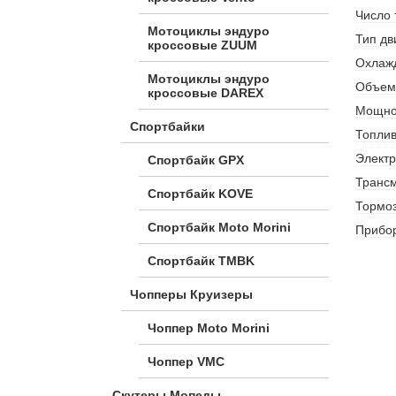
Число 
Мотоциклы эндуро
Тип дв
кроссовые ZUUM
Охлаж
Мотоциклы эндуро
Объем 
кроссовые DAREX
Мощнос
Спортбайки
Топлив
Электр
Спортбайк GPX
Транс
Спортбайк KOVE
Тормоз
Спортбайк Moto Morini
Прибо
Спортбайк TMBK
Чопперы Круизеры
Чоппер Moto Morini
Чоппер VMC
Скутеры Мопеды