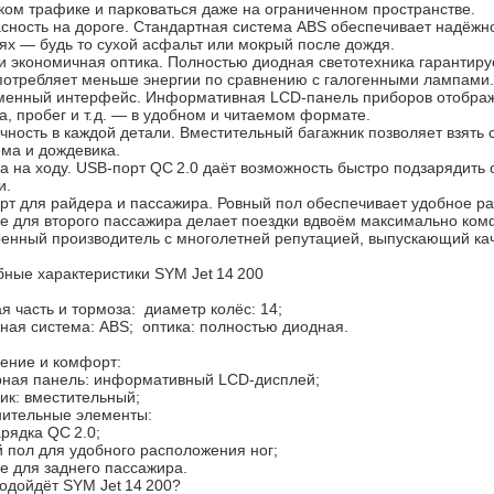
ком трафике и парковаться даже на ограниченном пространстве.
сность на дороге. Стандартная система ABS обеспечивает надёж
ях — будь то сухой асфальт или мокрый после дождя.
и экономичная оптика. Полностью диодная светотехника гарантируе
потребляет меньше энергии по сравнению с галогенными лампами.
енный интерфейс. Информативная LCD‑панель приборов отобража
а, пробег и т. д. — в удобном и читаемом формате.
чность в каждой детали. Вместительный багажник позволяет взять 
ма и дождевика.
а на ходу. USB‑порт QC 2.0 даёт возможность быстро подзарядить
и.
т для райдера и пассажира. Ровный пол обеспечивает удобное ра
е для второго пассажира делает поездки вдвоём максимально ко
енный производитель с многолетней репутацией, выпускающий кач
ные характеристики SYM Jet 14 200
я часть и тормоза: диаметр колёс: 14;
ная система: ABS; оптика: полностью диодная.
ение и комфорт:
ная панель: информативный LCD‑дисплей;
ик: вместительный;
ительные элементы:
рядка QC 2.0;
 пол для удобного расположения ног;
е для заднего пассажира.
одойдёт SYM Jet 14 200?