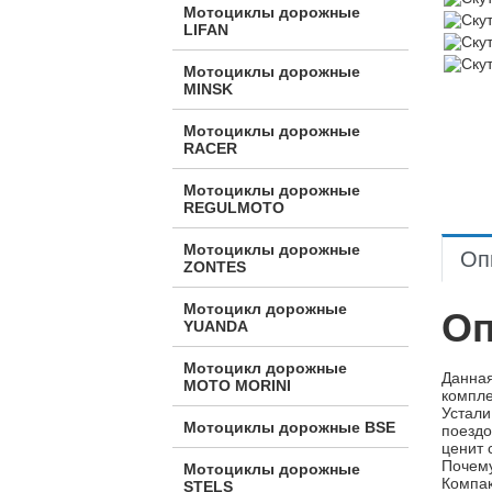
Мотоциклы дорожные
LIFAN
Мотоциклы дорожные
MINSK
Мотоциклы дорожные
RACER
Мотоциклы дорожные
REGULMOTO
Мотоциклы дорожные
Оп
ZONTES
Мотоцикл дорожные
Оп
YUANDA
Мотоцикл дорожные
Данная
МОТО MORINI
компле
Устали
Мотоциклы дорожные BSE
поездо
ценит 
Почему
Мотоциклы дорожные
Компак
STELS