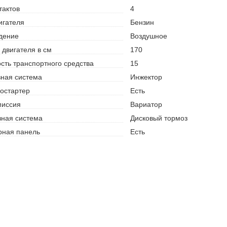
тактов
4
игателя
Бензин
дение
Воздушное
двигателя в см
170
ть транспортного средства
15
ная система
Инжектор
остартер
Есть
миссия
Вариатор
ная система
Дисковый тормоз
рная панель
Есть