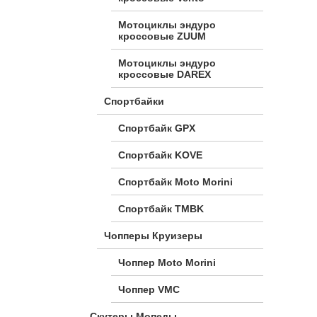
Мотоциклы эндуро
кроссовые ZUUM
Мотоциклы эндуро
кроссовые DAREX
Спортбайки
Спортбайк GPX
Спортбайк KOVE
Спортбайк Moto Morini
Спортбайк TMBK
Чопперы Круизеры
Чоппер Moto Morini
Чоппер VMC
Скутеры Мопеды