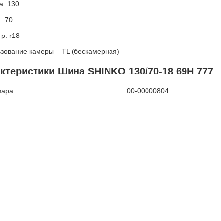
а: 130
: 70
р: r18
ьзование камеры TL (бескамерная)
ктеристики Шина SHINKO 130/70-18 69H 777
вара
00-00000804