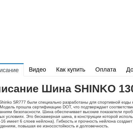
Видео
Как купить
Оплата
До
исание
исание Шина SHINKO 130
hinko SR777 были специально разработаны для спортивной езды н
 Модель прошла сертификацию DOT, что подтверждает соответствие
аниям безопасности. Шина обеспечивает высокие показатели пробе
ых условиях. Это бескамерная шина, в конструкции которой испол
-16 имеет 6 слоев нейлона). Гибкость и прочность нейлона создае
дениям, повышая ее износостойкость и долговечность.