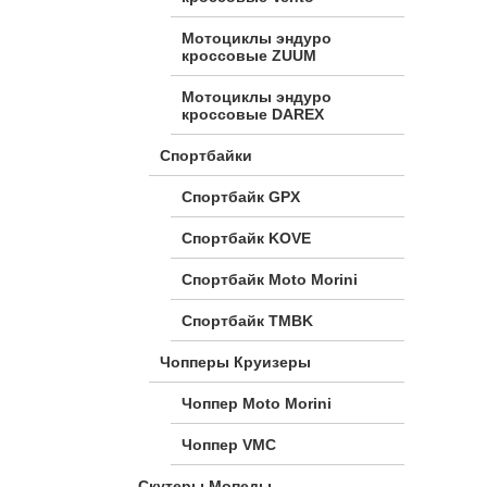
Мотоциклы эндуро
кроссовые ZUUM
Мотоциклы эндуро
кроссовые DAREX
Спортбайки
Спортбайк GPX
Спортбайк KOVE
Спортбайк Moto Morini
Спортбайк TMBK
Чопперы Круизеры
Чоппер Moto Morini
Чоппер VMC
Скутеры Мопеды