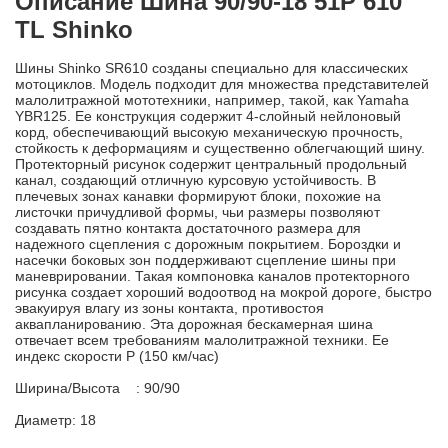
Описание Шина 90/90-18 51P 610
TL Shinko
Шины Shinko SR610 созданы специально для классических
мотоциклов. Модель подходит для множества представителей
малолитражной мототехники, например, такой, как Yamaha
YBR125. Ее конструкция содержит 4-слойный нейлоновый
корд, обеспечивающий высокую механическую прочность,
стойкость к деформациям и существенно облегчающий шину.
Протекторный рисунок содержит центральный продольный
канал, создающий отличную курсовую устойчивость. В
плечевых зонах канавки формируют блоки, похожие на
листочки причудливой формы, чьи размеры позволяют
создавать пятно контакта достаточного размера для
надежного сцепления с дорожным покрытием. Бороздки и
насечки боковых зон поддерживают сцепление шины при
маневрировании. Такая компоновка каналов протекторного
рисунка создает хороший водоотвод на мокрой дороге, быстро
эвакуируя влагу из зоны контакта, противостоя
аквапланированию. Эта дорожная бескамерная шина
отвечает всем требованиям малолитражной техники. Ее
индекс скорости P (150 км/час)
Ширина/Высота : 90/90
Диаметр: 18