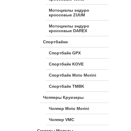
Мотоциклы эндуро
кроссовые ZUUM
Мотоциклы эндуро
кроссовые DAREX
Спортбайки
Спортбайк GPX
Спортбайк KOVE
Спортбайк Moto Morini
Спортбайк TMBK
Чопперы Круизеры
Чоппер Moto Morini
Чоппер VMC
Скутеры Мопеды