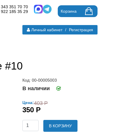
 343 351 70 70
Корзина
 922 185 35 29
Личный кабинет
/
Регистрация
е #10
Код: 00-00005003
В наличии
Цена:
403 Р
350 Р
В КОРЗИНУ