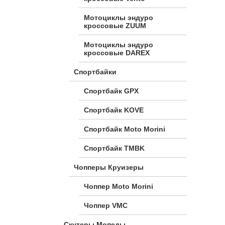
Мотоциклы эндуро
кроссовые ZUUM
Мотоциклы эндуро
кроссовые DAREX
Спортбайки
Спортбайк GPX
Спортбайк KOVE
Спортбайк Moto Morini
Спортбайк TMBK
Чопперы Круизеры
Чоппер Moto Morini
Чоппер VMC
Скутеры Мопеды