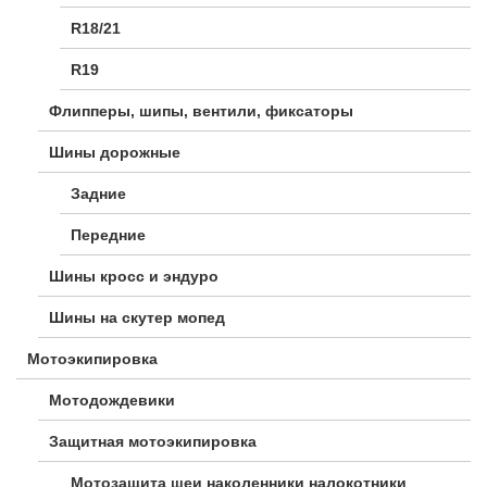
R18/21
R19
Флипперы, шипы, вентили, фиксаторы
Шины дорожные
Задние
Передние
Шины кросс и эндуро
Шины на скутер мопед
Мотоэкипировка
Мотодождевики
Защитная мотоэкипировка
Мотозащита шеи наколенники налокотники