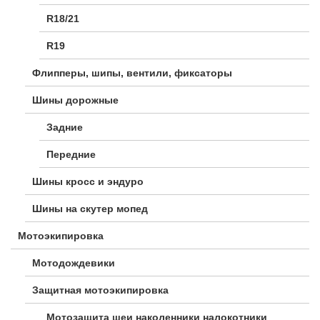
R18/21
R19
Флипперы, шипы, вентили, фиксаторы
Шины дорожные
Задние
Передние
Шины кросс и эндуро
Шины на скутер мопед
Мотоэкипировка
Мотодождевики
Защитная мотоэкипировка
Мотозащита шеи наколенники налокотники